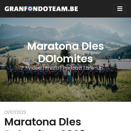
Maratona Dles
DOlomites
Video | Photo | Podcast | Line-up
01/07/2023
Maratona Dles