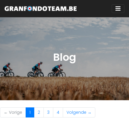
Blog
(current)
← Vorige
1
2
3
4
Volgende →