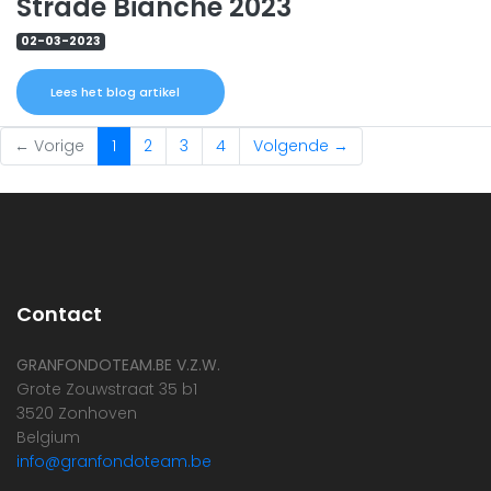
Strade Bianche 2023
02-03-2023
Lees het blog artikel
(current)
← Vorige
1
2
3
4
Volgende →
Contact
GRANFONDOTEAM.BE V.Z.W.
Grote Zouwstraat 35 b1
3520 Zonhoven
Belgium
info@granfondoteam.be